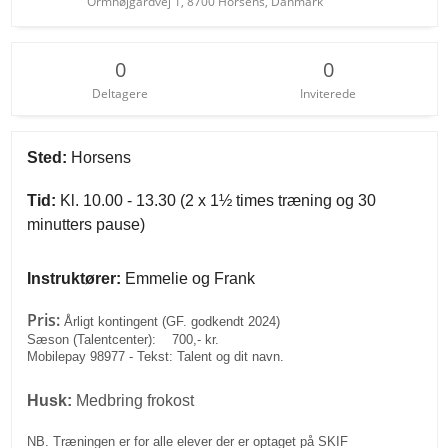
Ormhøjgårdvej 1, 8700 Horsens, Danmark
0
0
Deltagere
Inviterede
Sted:
Horsens
Tid:
Kl. 10.00 - 13.30 (2 x 1½ times træning og 30
minutters pause)
Instruktører:
Emmelie og Frank
Pris:
Årligt kontingent (GF. godkendt 2024)
Sæson (Talentcenter): 700,- kr.
Mobilepay 98977 - Tekst: Talent og dit navn.
Husk:
Medbring frokost
NB. Træningen er for alle elever der er optaget på SKIF